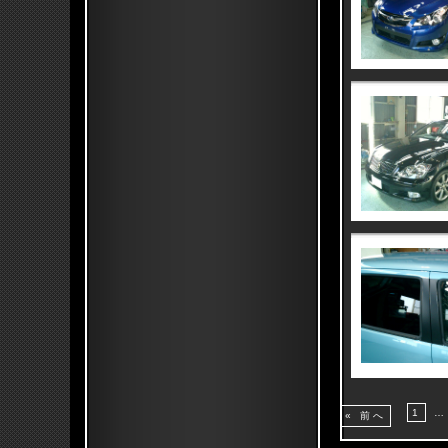
1
…
« 前へ